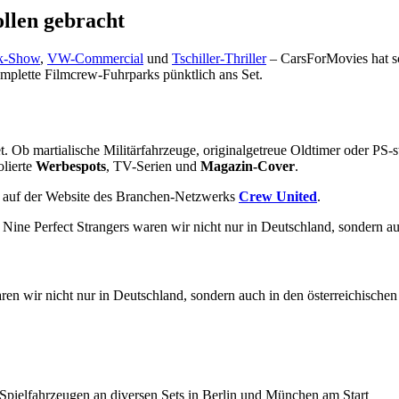
ollen gebracht
lk-Show
,
VW-Commercial
und
Tschiller-Thriller
– CarsForMovies hat sc
plette Filmcrew-Fuhrparks pünktlich ans Set.
Ob martialische Militärfahrzeuge, originalgetreue Oldtimer oder PS-s
olierte
Werbespots
, TV-Serien und
Magazin-Cover
.
ie auf der Website des Branchen-Netzwerks
Crew
United
.
ren wir nicht nur in Deutschland, sondern auch in den österreichische
ielfahrzeugen an diversen Sets in Berlin und München am Start