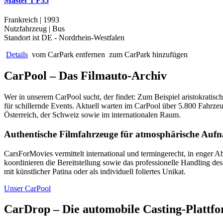
Master 1 F35
Frankreich | 1993
Nutzfahrzeug | Bus
Standort ist DE - Nordrhein-Westfalen
Details
vom CarPark entfernen
zum CarPark hinzufügen
CarPool – Das Filmauto-Archiv
Wer in unserem CarPool sucht, der findet: Zum Beispiel aristokratis
für schillernde Events. Aktuell warten im CarPool über 5.800 Fahrze
Österreich, der Schweiz sowie im internationalen Raum.
Authentische Filmfahrzeuge für atmosphärische Au
CarsForMovies vermittelt international und termingerecht, in enger
koordinieren die Bereitstellung sowie das professionelle Handling d
mit künstlicher Patina oder als individuell foliertes Unikat.
Unser CarPool
CarDrop – Die automobile Casting-Plattf