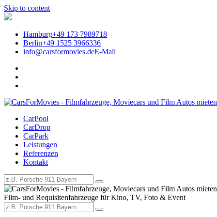
Skip to content
Hamburg
+49 173 7989718
Berlin
+49 1525 3966336
info@carsformovies.de
E-Mail
CarPool
CarsForMovies – Filmautos, Fi
CarDrop
CarPark
Leistungen
Referenzen
Kontakt
Film- und Requisiten­fahrzeuge für Kino, TV, Foto & Event