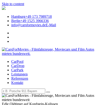
Skip to content
Hamburg
+49 173 7989718
Berlin
+49 1525 3966336
info@carsformovies.de
E-Mail
CarPool
Historische Karossen für den
CarDrop
CarPark
blonden Hans | CarsForMovies
Leistungen
Referenzen
– Filmautos, Filmfahrzeuge und
Kontakt
Oldtimer mieten
Edle Oldtimer auf Kopfstein-Kulissen