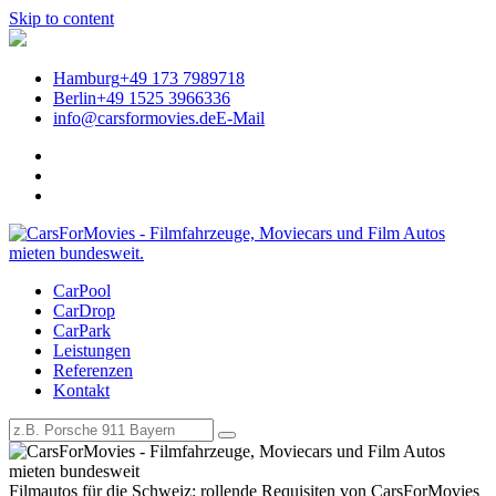
Skip to content
Hamburg
+49 173 7989718
Berlin
+49 1525 3966336
info@carsformovies.de
E-Mail
CarPool
Filmauto-Vermittlung in der
CarDrop
CarPark
Schweiz | CarsForMovies –
Leistungen
Referenzen
Filmautos, Filmfahrzeuge und
Kontakt
Oldtimer mieten
Filmautos für die Schweiz: rollende Requisiten von CarsForMovies