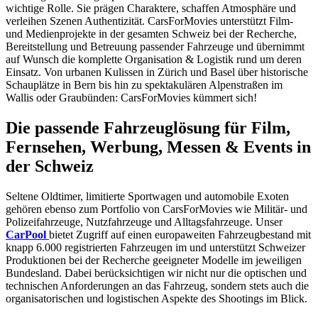
wichtige Rolle. Sie prägen Charaktere, schaffen Atmosphäre und
verleihen Szenen Authentizität. CarsForMovies unterstützt Film-
und Medienprojekte in der gesamten Schweiz bei der Recherche,
Bereitstellung und Betreuung passender Fahrzeuge und übernimmt
auf Wunsch die komplette Organisation & Logistik rund um deren
Einsatz.
Von urbanen Kulissen in Zürich und Basel über historische
Schauplätze in Bern bis hin zu spektakulären Alpenstraßen im
Wallis oder Graubünden: CarsForMovies kümmert sich!
Die passende Fahrzeuglösung für Film,
Fernsehen, Werbung, Messen & Events in
der Schweiz
Seltene Oldtimer, limitierte Sportwagen und automobile Exoten
gehören ebenso zum Portfolio von CarsForMovies wie Militär- und
Polizeifahrzeuge, Nutzfahrzeuge und Alltagsfahrzeuge. Unser
CarPool
bietet Zugriff auf einen europaweiten Fahrzeugbestand mit
knapp 6.000 registrierten Fahrzeugen im und unterstützt Schweizer
Produktionen bei der Recherche geeigneter Modelle im jeweiligen
Bundesland.
Dabei berücksichtigen wir nicht nur die optischen und
technischen Anforderungen an das Fahrzeug, sondern stets auch die
organisatorischen und logistischen Aspekte des Shootings im Blick.