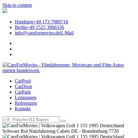
Skip to content
Hamburg
+49 173 7989718
Berlin
+49 1525 3966336
info@carsformovies.de
E-Mail
CarPool
Legendäre Filmautos für Events
CarDrop
CarPark
mieten | CarsForMovies –
Leistungen
Referenzen
Filmautos, Filmfahrzeuge und
Kontakt
Oldtimer mieten