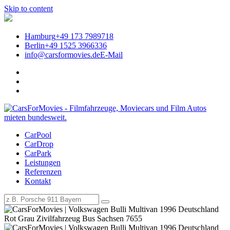
Skip to content
Hamburg
+49 173 7989718
Berlin
+49 1525 3966336
info@carsformovies.de
E-Mail
CarPool
Legendäre Filmautos für Events
CarDrop
CarPark
mieten | CarsForMovies –
Leistungen
Referenzen
Filmautos, Filmfahrzeuge und
Kontakt
Oldtimer mieten