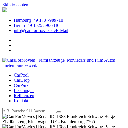
Skip to content
Hamburg
+49 173 7989718
Berlin
+49 1525 3966336
info@carsformovies.de
E-Mail
CarPool
Legendäre Filmautos für Events
CarDrop
CarPark
mieten | CarsForMovies –
Leistungen
Referenzen
Filmautos, Filmfahrzeuge und
Kontakt
Oldtimer mieten