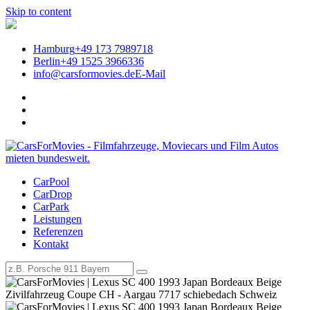
Skip to content
Hamburg
+49 173 7989718
Berlin
+49 1525 3966336
info@carsformovies.de
E-Mail
CarPool
Legendäre Filmautos für Events
CarDrop
CarPark
mieten | CarsForMovies –
Leistungen
Referenzen
Filmautos, Filmfahrzeuge und
Kontakt
Oldtimer mieten