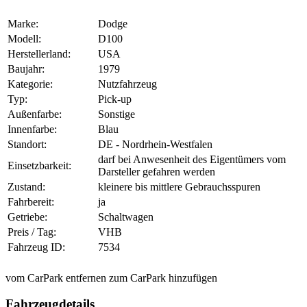
Marke:
Dodge
Modell:
D100
Herstellerland:
USA
Baujahr:
1979
Kategorie:
Nutzfahrzeug
Typ:
Pick-up
Außenfarbe:
Sonstige
Innenfarbe:
Blau
Standort:
DE - Nordrhein-Westfalen
darf bei Anwesenheit des Eigentümers vom
Einsetzbarkeit:
Darsteller gefahren werden
Zustand:
kleinere bis mittlere Gebrauchsspuren
Fahrbereit:
ja
Getriebe:
Schaltwagen
Preis / Tag:
VHB
Fahrzeug ID:
7534
vom CarPark entfernen
zum CarPark hinzufügen
Fahrzeugdetails